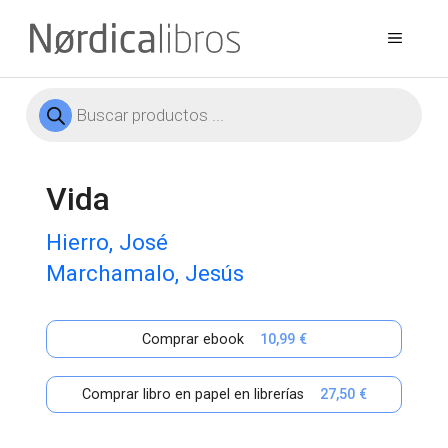
Saltar
al
Menú
contenido
Búsqueda
de
productos
Vida
Hierro, José
Marchamalo, Jesús
Comprar ebook
10,99 €
Comprar libro en papel en librerías
27,50 €