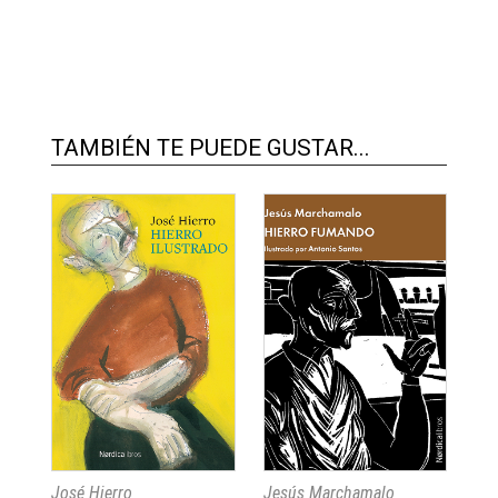
TAMBIÉN TE PUEDE GUSTAR...
José Hierro
Jesús Marchamalo
Joa