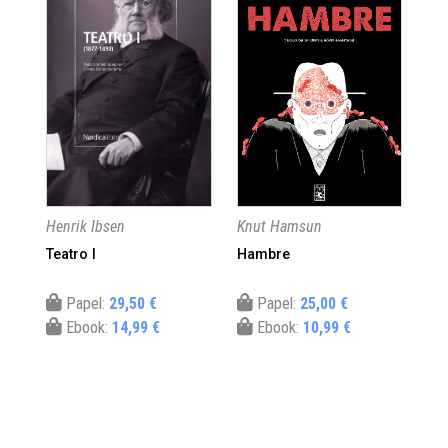
Henrik Ibsen
Knut Hamsun
Aug
Teatro I
Hambre
Co
Papel:
29,50 €
Papel:
25,00 €
Ebook:
14,99 €
Ebook:
10,99 €