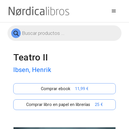
Saltar
al
Menú
contenido
Búsqueda
de
productos
Teatro II
Ibsen, Henrik
Comprar ebook
11,99 €
Comprar libro en papel en librerías
25 €