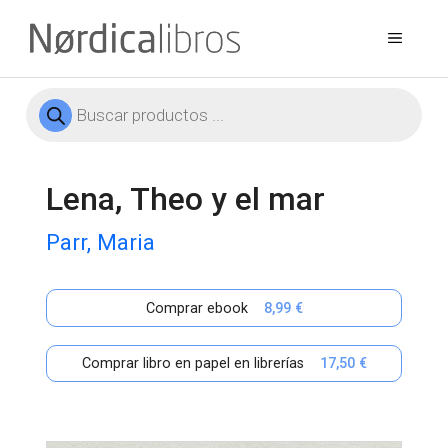
Saltar
al
Menú
contenido
Búsqueda
de
productos
Lena, Theo y el mar
Parr, Maria
Comprar ebook
8,99 €
Comprar libro en papel en librerías
17,50 €