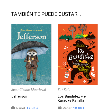
TAMBIÉN TE PUEDE GUSTAR...
Jean-Claude Mourlevat
Siri Kolu
Mar
Jefferson
Los Bandídez y el
Ta
Karaoke Kanalla
Papel:
19,50 €
Papel:
18,00 €