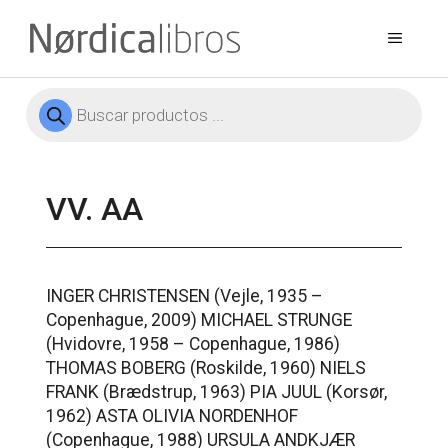
Saltar
al
Menú
contenido
Búsqueda
de
productos
VV. AA
INGER CHRISTENSEN (Vejle, 1935 –
Copenhague, 2009) MICHAEL STRUNGE
(Hvidovre, 1958 – Copenhague, 1986)
THOMAS BOBERG (Roskilde, 1960) NIELS
FRANK (Brædstrup, 1963) PIA JUUL (Korsør,
1962) ASTA OLIVIA NORDENHOF
(Copenhague, 1988) URSULA ANDKJÆR