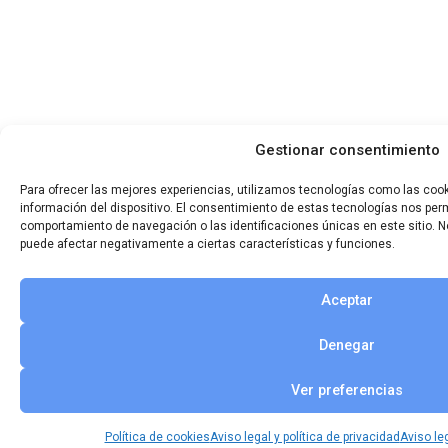
Gestionar consentimiento
Para ofrecer las mejores experiencias, utilizamos tecnologías como las coo
información del dispositivo. El consentimiento de estas tecnologías nos per
comportamiento de navegación o las identificaciones únicas en este sitio. No
puede afectar negativamente a ciertas características y funciones.
Aceptar
Denegar
Ver preferencias
Política de cookies
Aviso legal y política de privacidad
Aviso leg