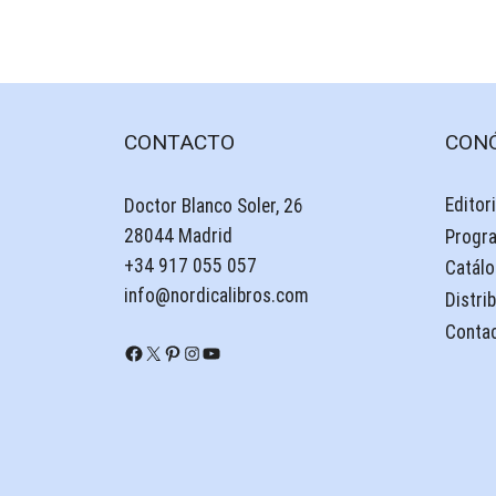
CONTACTO
CON
Editori
Doctor Blanco Soler, 26
28044 Madrid
Progr
+34 917 055 057
Catálo
info@nordicalibros.com
Distri
Conta
Facebook
X
Pinterest
Instagram
YouTube