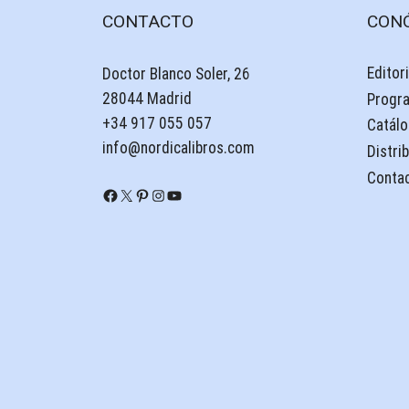
CONTACTO
CON
Editori
Doctor Blanco Soler, 26
28044 Madrid
Progr
+34 917 055 057
Catálo
info@nordicalibros.com
Distri
Conta
Facebook
X
Pinterest
Instagram
YouTube