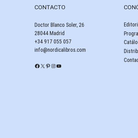
CONTACTO
CON
Editori
Doctor Blanco Soler, 26
28044 Madrid
Progr
+34 917 055 057
Catálo
info@nordicalibros.com
Distri
Conta
Facebook
X
Pinterest
Instagram
YouTube