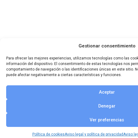
Gestionar consentimiento
Para ofrecer las mejores experiencias, utilizamos tecnologías como las coo
información del dispositivo. El consentimiento de estas tecnologías nos per
comportamiento de navegación o las identificaciones únicas en este sitio. No
puede afectar negativamente a ciertas características y funciones.
Aceptar
Denegar
Ver preferencias
Política de cookies
Aviso legal y política de privacidad
Aviso leg