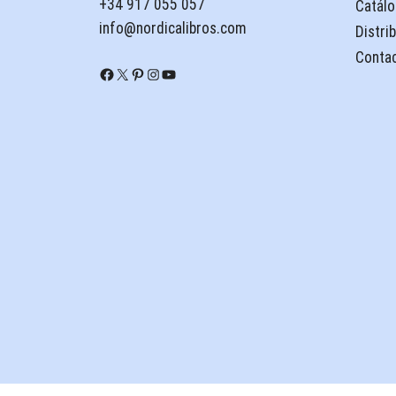
+34 917 055 057
Catálo
info@nordicalibros.com
Distri
Conta
Facebook
X
Pinterest
Instagram
YouTube