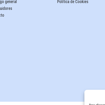
go general
Política de Cookies
buidores
cto