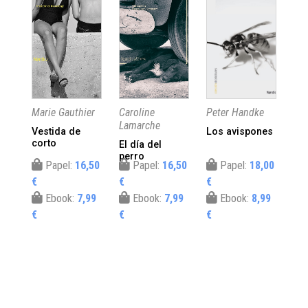
Marie Gauthier
Caroline
Peter Handke
Ale
Lamarche
Pos
Vestida de
Los avispones
corto
El día del
La
perro
as
Papel:
16,50
Papel:
16,50
Papel:
18,00
€
€
€
€
Ebook:
7,99
Ebook:
7,99
Ebook:
8,99
€
€
€
€