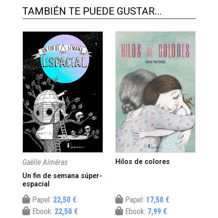
TAMBIÉN TE PUEDE GUSTAR...
Gaëlle Alméras
Hilos de colores
Nor
Un fin de semana súper-
¿Qu
espacial
mi
Papel:
22,50 €
Papel:
17,50 €
Ebook:
22,50 €
Ebook:
7,99 €