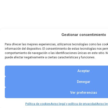
Gestionar consentimiento
Para ofrecer las mejores experiencias, utilizamos tecnologías como las coo
información del dispositivo. El consentimiento de estas tecnologías nos per
comportamiento de navegación o las identificaciones únicas en este sitio. No
puede afectar negativamente a ciertas características y funciones.
Aceptar
Denegar
Ver preferencias
Política de cookies
Aviso legal y política de privacidad
Aviso leg