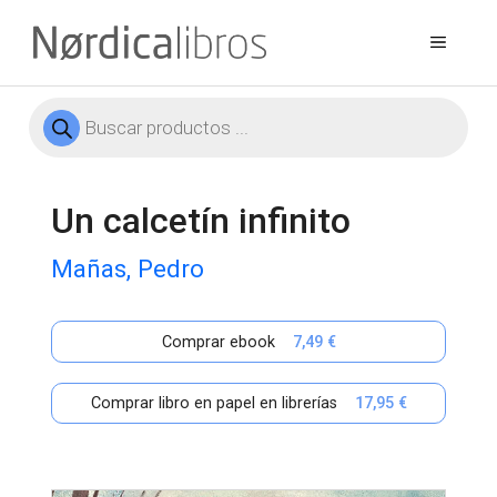
Saltar
al
Menú
contenido
Búsqueda
de
productos
Un calcetín infinito
Mañas, Pedro
Comprar ebook
7,49 €
Comprar libro en papel en librerías
17,95 €