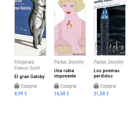
Fitzgerald,
Parker, Dorothy
Parker, Dorothy
Fer
Francis Scott
Una rubia
Los poemas
¡As
imponente
perdidos
gr
El gran Gatsby
Comprar
Comprar
Comprar
8,99 €
16,50 €
21,50 €
8,9