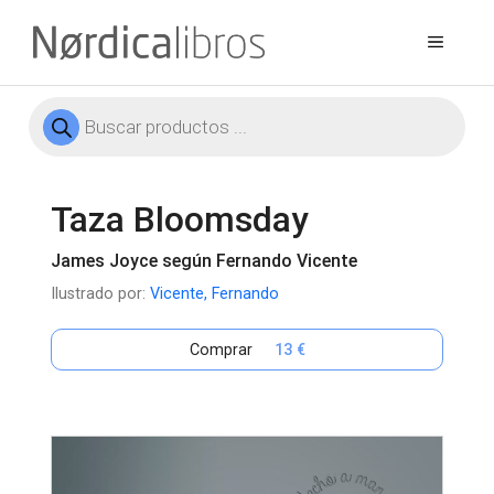
Saltar
al
Menú
contenido
Búsqueda
de
productos
Taza Bloomsday
James Joyce según Fernando Vicente
Ilustrado por:
Vicente, Fernando
Comprar
13 €