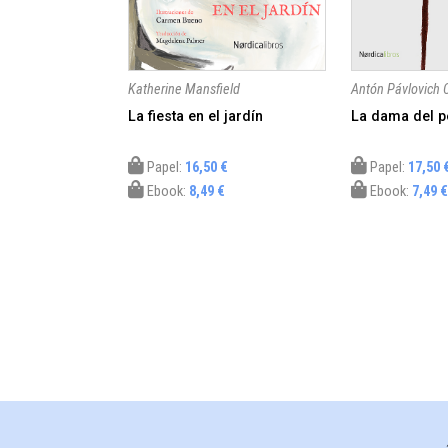
Katherine Mansfield
Antón Pávlovich 
La fiesta en el jardín
La dama del pe
Papel:
16,50 €
Papel:
17,50 
Ebook:
8,49 €
Ebook:
7,49 €