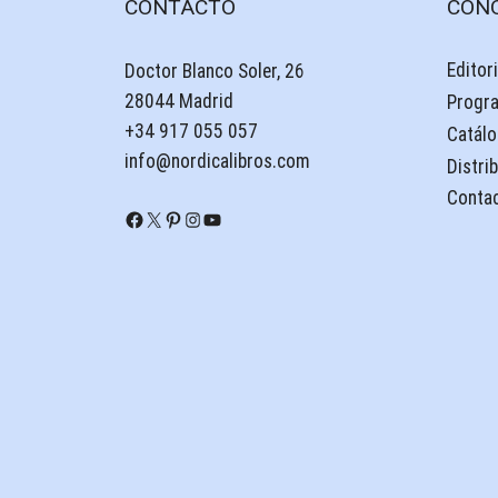
CONTACTO
CON
Editori
Doctor Blanco Soler, 26
28044 Madrid
Progr
+34 917 055 057
Catálo
info@nordicalibros.com
Distri
Conta
Facebook
X
Pinterest
Instagram
YouTube