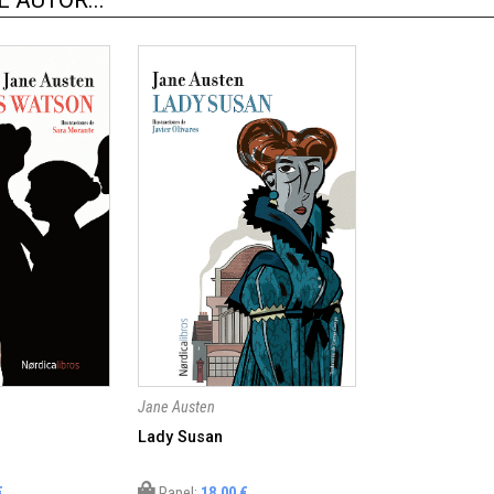
 AUTOR...
Jane Austen
Lady Susan
€
Papel:
18,00 €