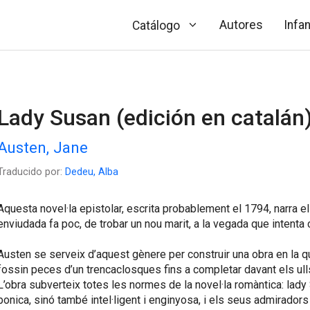
Autores
Infan
Catálogo
Lady Susan (edición en catalán
Austen, Jane
Traducido por:
Dedeu, Alba
Aquesta novel·la epistolar, escrita probablement el 1794, narra el
enviudada fa poc, de trobar un nou marit, a la vegada que intenta 
Austen se serveix d’aquest gènere per construir una obra en la q
fossin peces d’un trencaclosques fins a completar davant els ulls 
L’obra subverteix totes les normes de la novel·la romàntica: lady 
bonica, sinó també intel·ligent i enginyosa, i els seus admirador