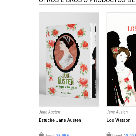
OTROS LIBROS O PRODUCTOS DEL
Jane Austen
Jane Austen
Estuche Jane Austen
Los Watson
Papel:
36,00 €
Papel:
18,00 