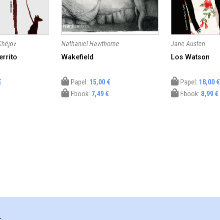
Chéjov
Nathaniel Hawthorne
Jane Austen
rrito
Wakefield
Los Watson
€
Papel:
15,00 €
Papel:
18,00 €
Ebook:
7,49 €
Ebook:
8,99 €