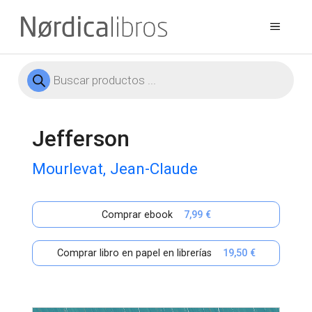
Saltar
al
Menú
contenido
Búsqueda
de
productos
Jefferson
Mourlevat, Jean-Claude
Comprar ebook
7,99 €
Comprar libro en papel en librerías
19,50 €