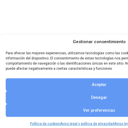
Gestionar consentimiento
Para ofrecer las mejores experiencias, utilizamos tecnologías como las coo
información del dispositivo. El consentimiento de estas tecnologías nos per
comportamiento de navegación o las identificaciones únicas en este sitio. No
puede afectar negativamente a ciertas características y funciones.
Aceptar
Denegar
Ver preferencias
Política de cookies
Aviso legal y política de privacidad
Aviso leg