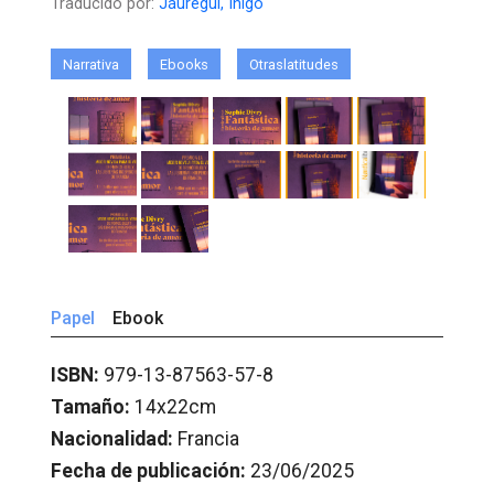
Traducido por:
Jáuregui, Íñigo
Narrativa
Ebooks
Otraslatitudes
Papel
Ebook
ISBN:
979-13-87563-57-8
Tamaño:
14x22cm
Nacionalidad:
Francia
Fecha de publicación:
23/06/2025