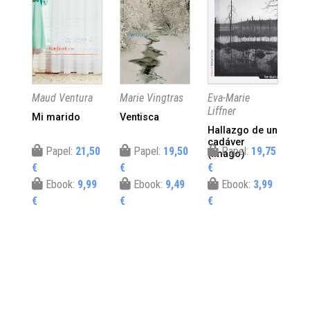
Maud Ventura
Marie Vingtras
Eva-Marie
Ale
Liffner
Pos
Mi marido
Ventisca
Hallazgo de un
Un
cadáver
ma
Papel:
21,50
Papel:
19,50
Papel:
19,75
(Imago)
€
€
€
€
Ebook:
9,99
Ebook:
9,49
Ebook:
3,99
€
€
€
€