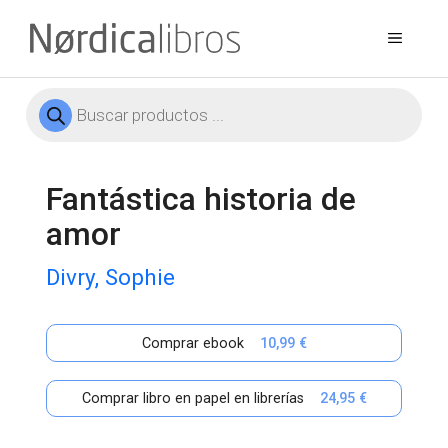
Saltar
al
Menú
contenido
Búsqueda
de
productos
Fantástica historia de
amor
Divry, Sophie
Comprar ebook
10,99 €
Comprar libro en papel en librerías
24,95 €