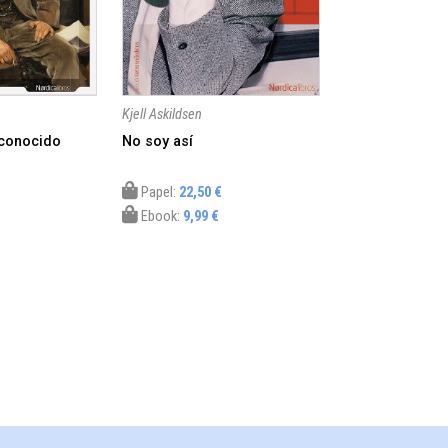
Kjell Askildsen
conocido
No soy así
Papel:
22,50 €
Ebook:
9,99 €