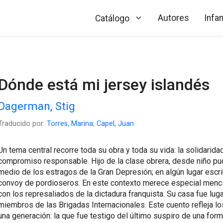
Autores
Infan
Catálogo
Dónde está mi jersey islandés
Dagerman, Stig
Traducido por:
Torres, Marina
,
Capel, Juan
Un tema central recorre toda su obra y toda su vida: la solidarid
compromiso responsable. Hijo de la clase obrera, desde niño pud
medio de los estragos de la Gran Depresión; en algún lugar escri
convoy de pordioseros. En este contexto merece especial menció
con los represaliados de la dictadura franquista. Su casa fue lu
miembros de las Brigadas Internacionales. Este cuento refleja lo
una generación: la que fue testigo del último suspiro de una for