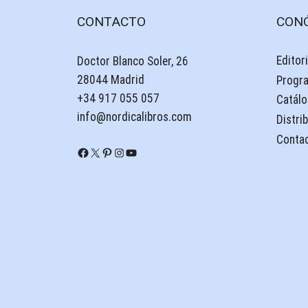
CONTACTO
CON
Editori
Doctor Blanco Soler, 26
28044 Madrid
Progr
+34 917 055 057
Catálo
info@nordicalibros.com
Distri
Conta
Facebook
X
Pinterest
Instagram
YouTube