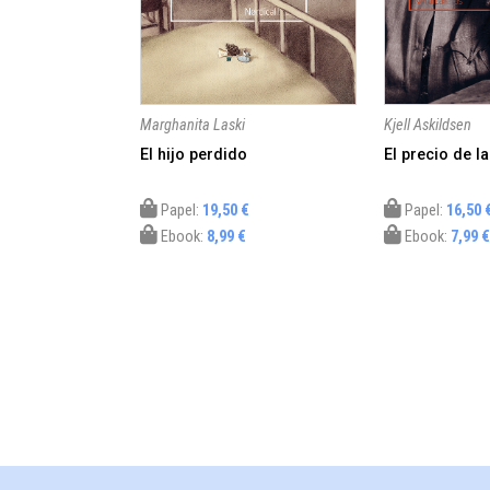
Marghanita Laski
Kjell Askildsen
El hijo perdido
El precio de l
Papel:
19,50 €
Papel:
16,50 
Ebook:
8,99 €
Ebook:
7,99 €