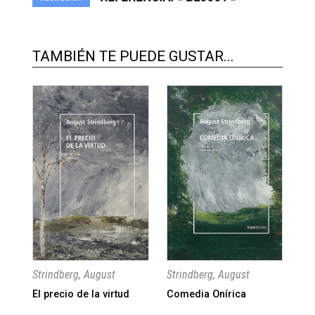
TAMBIÉN TE PUEDE GUSTAR...
Strindberg, August
Strindberg, August
Str
El precio de la virtud
Comedia Onírica
Cu