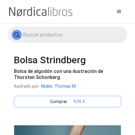
Saltar
al
Menú
contenido
Búsqueda
de
productos
Bolsa Strindberg
Bolsa de algodón con una ilustración de
Thorsten Schonberg.
Ilustrado por:
Müller, Thomas M.
Comprar
9,95 €