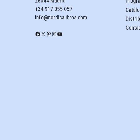
28044 Madrid
Progr
+34 917 055 057
Catálo
info@nordicalibros.com
Distri
Conta
Facebook
X
Pinterest
Instagram
YouTube