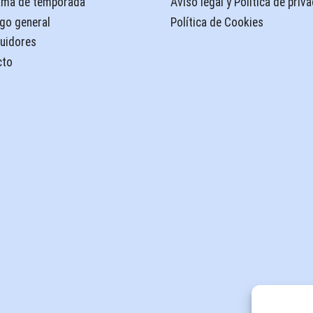
ama de temporada
Aviso legal y Política de priv
go general
Política de Cookies
buidores
cto