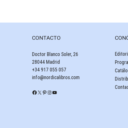
CONTACTO
CON
Editori
Doctor Blanco Soler, 26
28044 Madrid
Progr
+34 917 055 057
Catálo
info@nordicalibros.com
Distri
Conta
Facebook
X
Pinterest
Instagram
YouTube