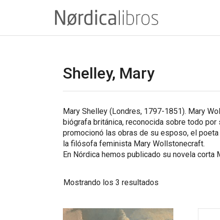
Saltar
al
contenido
Shelley, Mary
Mary Shelley (Londres, 1797-1851). Mary Woll
biógrafa británica, reconocida sobre todo por 
promocionó las obras de su esposo, el poeta r
la filósofa feminista Mary Wollstonecraft.
En Nórdica hemos publicado su novela corta
Ordenado
Mostrando los 3 resultados
por
los
últimos