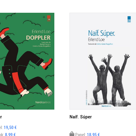
r
Naíf. Súper
l:
19,50 €
ok:
8,99 €
Papel:
18,95 €