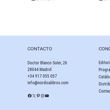
CONTACTO
CON
Editori
Doctor Blanco Soler, 26
28044 Madrid
Progr
+34 917 055 057
Catálo
info@nordicalibros.com
Distri
Conta
Facebook
X
Pinterest
Instagram
YouTube