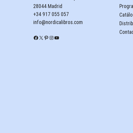
28044 Madrid
Progr
+34 917 055 057
Catálo
info@nordicalibros.com
Distri
Conta
Facebook
X
Pinterest
Instagram
YouTube