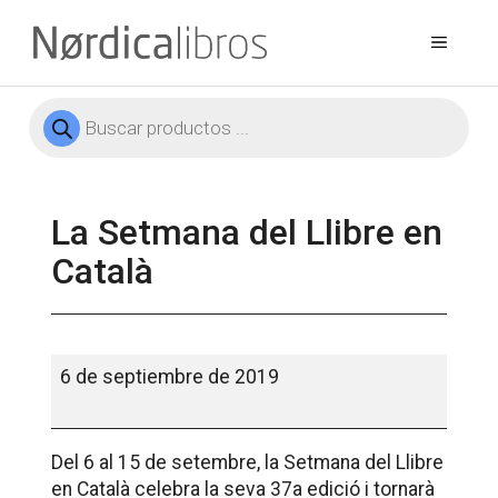
Saltar
al
Menú
contenido
Búsqueda
de
productos
La Setmana del Llibre en
Català
La
6 de septiembre de 2019
Setmana
del
Llibre
Del 6 al 15 de setembre, la Setmana del Llibre
en
en Català celebra la seva 37a edició i tornarà