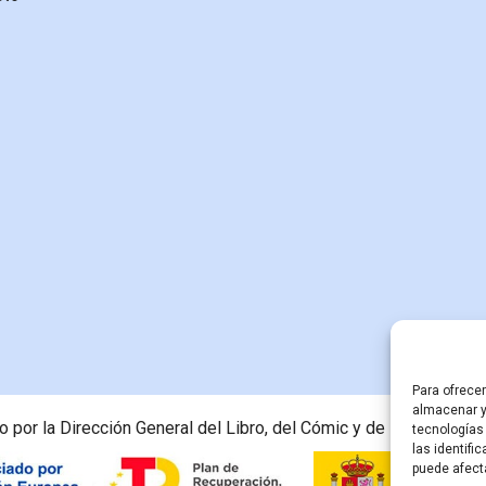
Para ofrece
almacenar y
 por la Dirección General del Libro, del Cómic y de la Lectura, M
tecnologías
las identifi
puede afect