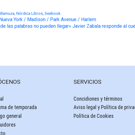
illamuza
,
Nórdica Libros
,
Seebook
: Nueva York / Madison / Park Avenue / Harlem
nde las palabras no pueden llegar» Javier Zabala responde al cues
ÓCENOS
SERVICIOS
al
Concidiones y términos
ama de temporada
Aviso legal y Política de priv
go general
Política de Cookies
buidores
cto