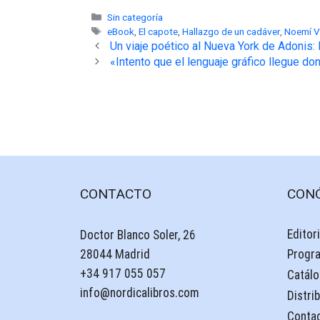
Categorías
Sin categoría
Etiquetas
eBook
,
El capote
,
Hallazgo de un cadáver
,
Noemí V
Un viaje poético al Nueva York de Adonis
«Intento que el lenguaje gráfico llegue do
CONTACTO
CON
Editori
Doctor Blanco Soler, 26
28044 Madrid
Progr
+34 917 055 057
Catálo
info@nordicalibros.com
Distri
Conta