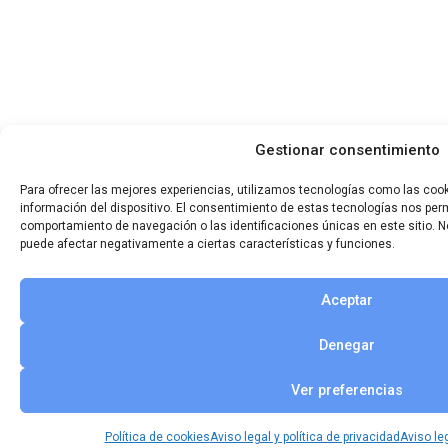
Gestionar consentimiento
Para ofrecer las mejores experiencias, utilizamos tecnologías como las coo
información del dispositivo. El consentimiento de estas tecnologías nos per
comportamiento de navegación o las identificaciones únicas en este sitio. No
puede afectar negativamente a ciertas características y funciones.
Aceptar
Denegar
Ver preferencias
Política de cookies
Aviso legal y política de privacidad
Aviso leg