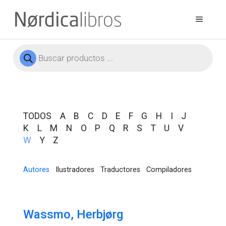
TODOS
A
B
C
D
E
F
G
H
I
J
K
L
M
N
O
P
Q
R
S
T
U
V
W
Y
Z
Autores
Ilustradores
Traductores
Compiladores
Wassmo, Herbjørg