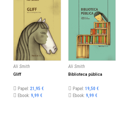
Ali Smith
Ali Smith
Ali
Gliff
Biblioteca pública
Fr
Papel:
21,95 €
Papel:
19,50 €
P
Ebook:
9,99 €
Ebook:
9,99 €
E