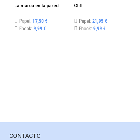
La marca en la pared
Gliff
Bib
Papel:
17,50 €
Papel:
21,95 €
P
Ebook:
9,99 €
Ebook:
9,99 €
E
CONTACTO