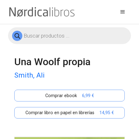
Saltar
al
Menú
contenido
Búsqueda
de
productos
Una Woolf propia
Smith, Ali
Comprar ebook
6,99 €
Comprar libro en papel en librerías
14,95 €